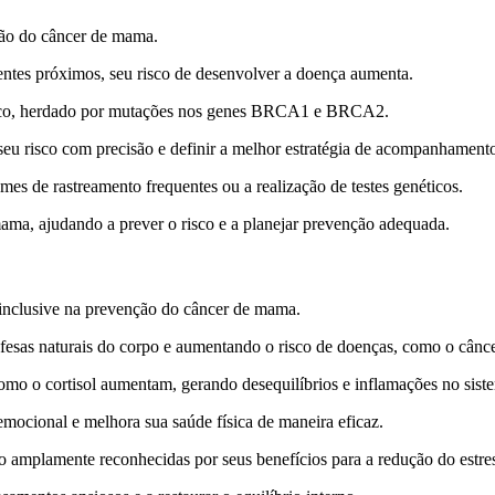
nção do câncer de mama.
ntes próximos, seu risco de desenvolver a doença aumenta.
co, herdado por mutações nos genes BRCA1 e BRCA2.
seu risco com precisão e definir a melhor estratégia de acompanhament
s de rastreamento frequentes ou a realização de testes genéticos.
mama, ajudando a prever o risco e a planejar prevenção adequada.
, inclusive na prevenção do câncer de mama.
fesas naturais do corpo e aumentando o risco de doenças, como o cânce
como o cortisol aumentam, gerando desequilíbrios e inflamações no sis
emocional e melhora sua saúde física de maneira eficaz.
o amplamente reconhecidas por seus benefícios para a redução do estre