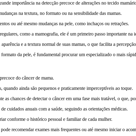
grande importância na detecção precoce de alterações no tecido mamári
 mudanças na textura, no formato ou na sensibilidade das mamas.
mentos ou até mesmo mudanças na pele, como inchaços ou retrações.
ulares, como a mamografia, ele é um primeiro passo importante na iden
 a aparência e a textura normal de suas mamas, o que facilita a percepç
 formato da pele, é fundamental procurar um especializado o mais rápid
 precoce do câncer de mama.
s, quando ainda são pequenos e praticamente imperceptíveis ao toque.
e as chances de detectar o câncer em uma fase mais tratável, o que, por
 de cuidados anuais com a saúde, seguindo as orientações médicas.
ar conforme o histórico pessoal e familiar de cada mulher.
o pode recomendar exames mais frequentes ou até mesmo iniciar o aco