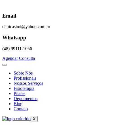
Skip
to
content
Email
clinicasimi@yahoo.com.br
Whatsapp
(48) 99111-1056
Agendar Consulta
Sobre Nós
Profissionais
Nossos Serviços
Fisioterapia
Pilates
Depoimentos
Blog
Contato
X