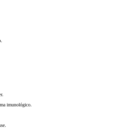
o.
r.
tema imunológico.
sse.