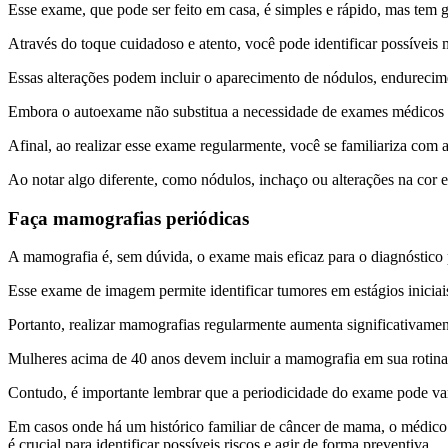
Esse exame, que pode ser feito em casa, é simples e rápido, mas tem 
Através do toque cuidadoso e atento, você pode identificar possíveis
Essas alterações podem incluir o aparecimento de nódulos, endureci
Embora o autoexame não substitua a necessidade de exames médicos reg
Afinal, ao realizar esse exame regularmente, você se familiariza com
Ao notar algo diferente, como nódulos, inchaço ou alterações na cor e
Faça mamografias periódicas
A mamografia é, sem dúvida, o exame mais eficaz para o diagnóstico
Esse exame de imagem permite identificar tumores em estágios iniciai
Portanto, realizar mamografias regularmente aumenta significativament
Mulheres acima de 40 anos devem incluir a mamografia em sua rotina
Contudo, é importante lembrar que a periodicidade do exame pode vari
Em casos onde há um histórico familiar de câncer de mama, o médic
é crucial para identificar possíveis riscos e agir de forma preventiva.