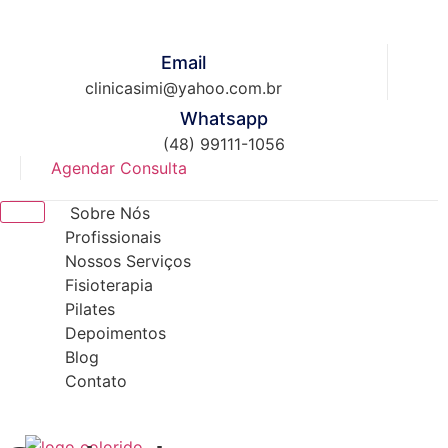
Skip
to
content
Email
clinicasimi@yahoo.com.br
Whatsapp
(48) 99111-1056
Agendar Consulta
Sobre Nós
Profissionais
Nossos Serviços
Fisioterapia
Pilates
Depoimentos
Blog
Contato
X