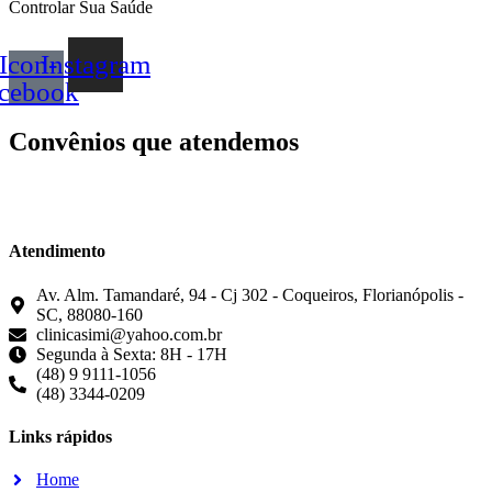
Icon-
Instagram
acebook
Convênios que atendemos
Atendimento
Av. Alm. Tamandaré, 94 - Cj 302 - Coqueiros, Florianópolis -
SC, 88080-160
clinicasimi@yahoo.com.br
Segunda à Sexta: 8H - 17H
(48) 9 9111-1056
(48) 3344-0209
Links rápidos
Home