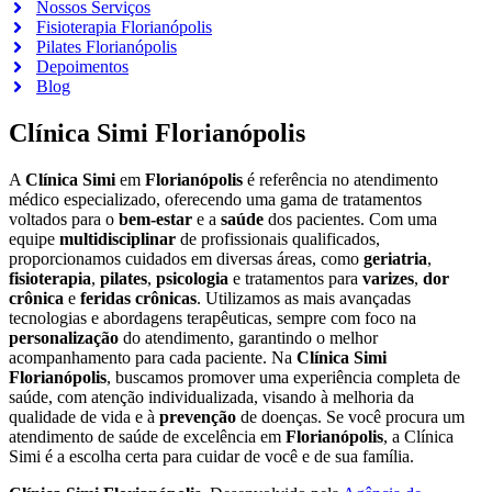
Nossos Serviços
Fisioterapia Florianópolis
Pilates Florianópolis
Depoimentos
Blog
Clínica Simi Florianópolis
A
Clínica Simi
em
Florianópolis
é referência no atendimento
médico especializado, oferecendo uma gama de tratamentos
voltados para o
bem-estar
e a
saúde
dos pacientes. Com uma
equipe
multidisciplinar
de profissionais qualificados,
proporcionamos cuidados em diversas áreas, como
geriatria
,
fisioterapia
,
pilates
,
psicologia
e tratamentos para
varizes
,
dor
crônica
e
feridas crônicas
. Utilizamos as mais avançadas
tecnologias e abordagens terapêuticas, sempre com foco na
personalização
do atendimento, garantindo o melhor
acompanhamento para cada paciente. Na
Clínica Simi
Florianópolis
, buscamos promover uma experiência completa de
saúde, com atenção individualizada, visando à melhoria da
qualidade de vida e à
prevenção
de doenças. Se você procura um
atendimento de saúde de excelência em
Florianópolis
, a Clínica
Simi é a escolha certa para cuidar de você e de sua família.