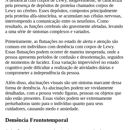
A demência com corpos de Lewy, inegavelmente, se caracteriza
pela presença de depósitos de proteína chamados corpos de
Lewy no cérebro. Esses depósitos, compostos principalmente
pela proteína alfa-sinucleína, se acumulam nas células nervosas,
interrompendo a comunicação entre os neurônios. Como
resultado, as funções cerebrais são gravemente afetadas, levando
a uma série de sintomas complexos e variados.
Primeiramente, as flutuações no estado de alerta e atenção são
comuns em indivíduos com demência com corpos de Lewy.
Essas flutuações podem ocorrer de maneira inesperada, onde a
pessoa apresenta períodos de confusão e desorientação, seguidos
de momentos de lucidez. Essa variação imprevisível no estado
cognitivo pode dificultar a realização de atividades diárias e
comprometer a independência da pessoa.
Além disso, alucinações visuais são um sintoma marcante dessa
forma de demência. As alucinações podem ser vividamente
detalhadas, com a pessoa vendo figuras, pessoas ou objetos que
não estão presentes. Essas visões podem ser extremamente
perturbadoras tanto para o indivíduo quanto para seus
cuidadores, causando medo e ansiedade.
Demência Frontotemporal