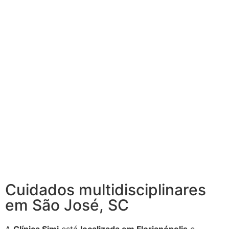
multidisciplinare
em São José, SC
Cuidados multidisciplinares
em São José, SC
A
Clínica Simi
está
localizada em Florianópolis
e