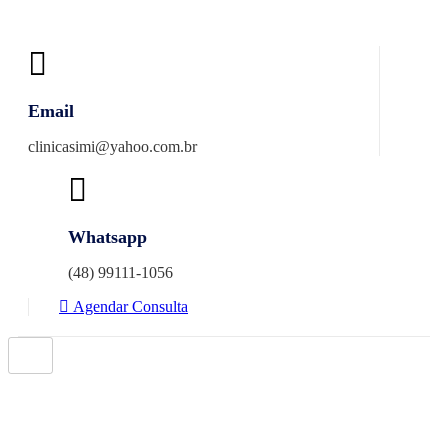
Skip
to
content
Email
clinicasimi@yahoo.com.br
Whatsapp
(48) 99111-1056
Agendar Consulta