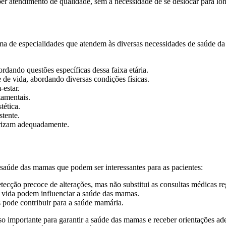
er atendimento de qualidade, sem a necessidade de se deslocar para lon
ma de especialidades que atendem às diversas necessidades de saúde da 
dando questões específicas dessa faixa etária.
 de vida, abordando diversas condições físicas.
-estar.
amentais.
tética.
stente.
trizam adequadamente.
saúde das mamas que podem ser interessantes para as pacientes:
cção precoce de alterações, mas não substitui as consultas médicas re
de vida podem influenciar a saúde das mamas.
s pode contribuir para a saúde mamária.
o importante para garantir a saúde das mamas e receber orientações a