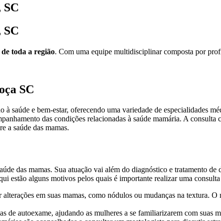
, SC
, SC
 de toda a região
. Com uma equipe multidisciplinar composta por profis
hoça SC
o à saúde e bem-estar, oferecendo uma variedade de especialidades méd
mpanhamento das condições relacionadas à saúde mamária. A consulta 
bre a saúde das mamas.
 saúde das mamas. Sua atuação vai além do diagnóstico e tratamento d
 estão alguns motivos pelos quais é importante realizar uma consulta
alterações em suas mamas, como nódulos ou mudanças na textura. O ma
as de autoexame, ajudando as mulheres a se familiarizarem com suas ma