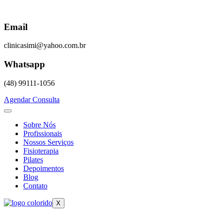
Skip
to
content
Email
clinicasimi@yahoo.com.br
Whatsapp
(48) 99111-1056
Agendar Consulta
Sobre Nós
Profissionais
Nossos Serviços
Fisioterapia
Pilates
Depoimentos
Blog
Contato
X