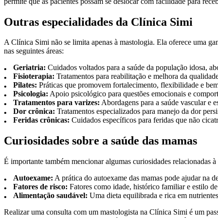
permite que as pacientes possam se deslocar com facilidade para receb
Outras especialidades da Clínica Simi
A Clínica Simi não se limita apenas à mastologia. Ela oferece uma ga
nas seguintes áreas:
Geriatria:
Cuidados voltados para a saúde da população idosa, abor
Fisioterapia:
Tratamentos para reabilitação e melhora da qualidade
Pilates:
Práticas que promovem fortalecimento, flexibilidade e bem
Psicologia:
Apoio psicológico para questões emocionais e comport
Tratamentos para varizes:
Abordagens para a saúde vascular e es
Dor crônica:
Tratamentos especializados para manejo da dor persi
Feridas crônicas:
Cuidados específicos para feridas que não cica
Curiosidades sobre a saúde das mamas
É importante também mencionar algumas curiosidades relacionadas à 
Autoexame:
A prática do autoexame das mamas pode ajudar na dete
Fatores de risco:
Fatores como idade, histórico familiar e estilo 
Alimentação saudável:
Uma dieta equilibrada e rica em nutriente
Realizar uma consulta com um mastologista na Clínica Simi é um pass