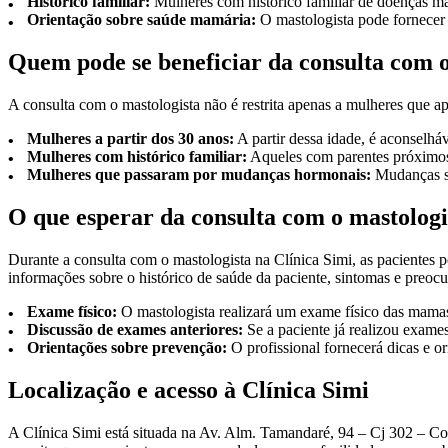
Histórico familiar:
Mulheres com histórico familiar de doenças mam
Orientação sobre saúde mamária:
O mastologista pode fornecer
Quem pode se beneficiar da consulta com o
A consulta com o mastologista não é restrita apenas a mulheres que 
Mulheres a partir dos 30 anos:
A partir dessa idade, é aconselhá
Mulheres com histórico familiar:
Aqueles com parentes próximos
Mulheres que passaram por mudanças hormonais:
Mudanças si
O que esperar da consulta com o mastologi
Durante a consulta com o mastologista na Clínica Simi, as pacientes 
informações sobre o histórico de saúde da paciente, sintomas e preocu
Exame físico:
O mastologista realizará um exame físico das mamas 
Discussão de exames anteriores:
Se a paciente já realizou exames
Orientações sobre prevenção:
O profissional fornecerá dicas e 
Localização e acesso à Clínica Simi
A Clínica Simi está situada na Av. Alm. Tamandaré, 94 – Cj 302 – Coqu