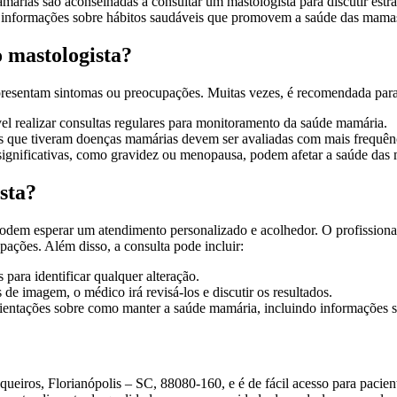
árias são aconselhadas a consultar um mastologista para discutir estr
 informações sobre hábitos saudáveis que promovem a saúde das mamas,
 mastologista?
apresentam sintomas ou preocupações. Muitas vezes, é recomendada para
vel realizar consultas regulares para monitoramento da saúde mamária.
 que tiveram doenças mamárias devem ser avaliadas com mais frequên
gnificativas, como gravidez ou menopausa, podem afetar a saúde das
sta?
podem esperar um atendimento personalizado e acolhedor. O profissional
pações. Além disso, a consulta pode incluir:
para identificar qualquer alteração.
 de imagem, o médico irá revisá-los e discutir os resultados.
orientações sobre como manter a saúde mamária, incluindo informações 
eiros, Florianópolis – SC, 88080-160, e é de fácil acesso para pacient