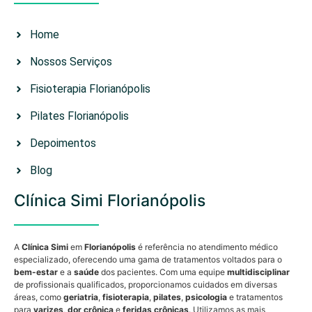
Home
Nossos Serviços
Fisioterapia Florianópolis
Pilates Florianópolis
Depoimentos
Blog
Clínica Simi Florianópolis
A
Clínica Simi
em
Florianópolis
é referência no atendimento médico
especializado, oferecendo uma gama de tratamentos voltados para o
bem-estar
e a
saúde
dos pacientes. Com uma equipe
multidisciplinar
de profissionais qualificados, proporcionamos cuidados em diversas
áreas, como
geriatria
,
fisioterapia
,
pilates
,
psicologia
e tratamentos
para
varizes
,
dor crônica
e
feridas crônicas
. Utilizamos as mais