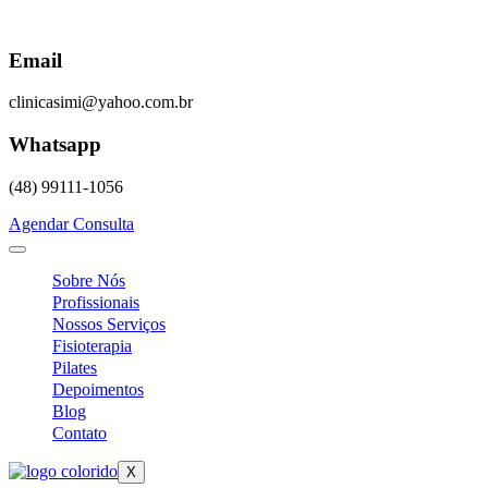
Skip
to
content
Email
clinicasimi@yahoo.com.br
Whatsapp
(48) 99111-1056
Agendar Consulta
Sobre Nós
Profissionais
Nossos Serviços
Fisioterapia
Pilates
Depoimentos
Blog
Contato
X