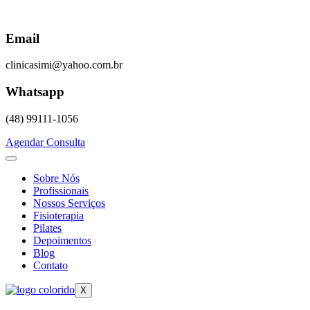
Skip
to
content
Email
clinicasimi@yahoo.com.br
Whatsapp
(48) 99111-1056
Agendar Consulta
Sobre Nós
Profissionais
Nossos Serviços
Fisioterapia
Pilates
Depoimentos
Blog
Contato
X