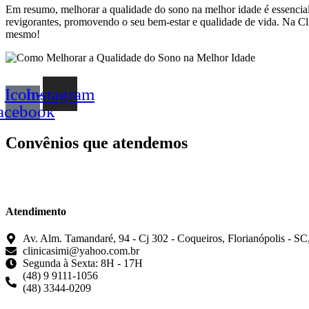
Em resumo, melhorar a qualidade do sono na melhor idade é essencial p
revigorantes, promovendo o seu bem-estar e qualidade de vida. Na Cl
mesmo!
Icon-
Instagram
acebook
Convênios que atendemos
Atendimento
Av. Alm. Tamandaré, 94 - Cj 302 - Coqueiros, Florianópolis - S
clinicasimi@yahoo.com.br
Segunda à Sexta: 8H - 17H
(48) 9 9111-1056
(48) 3344-0209