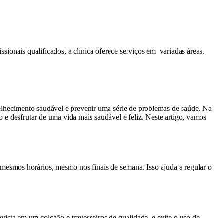
sionais qualificados, a clínica oferece serviços em variadas áreas.
elhecimento saudável e prevenir uma série de problemas de saúde. Na
 e desfrutar de uma vida mais saudável e feliz. Neste artigo, vamos
mesmos horários, mesmo nos finais de semana. Isso ajuda a regular o
vista em um colchão e travesseiros de qualidade, e evite o uso de