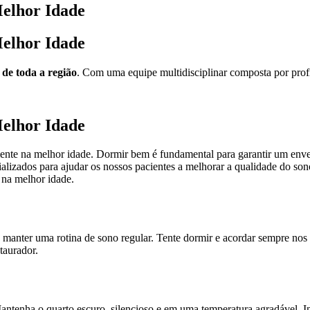
elhor Idade
elhor Idade
 de toda a região
. Com uma equipe multidisciplinar composta por profis
elhor Idade
lmente na melhor idade. Dormir bem é fundamental para garantir um env
alizados para ajudar os nossos pacientes a melhorar a qualidade do sono
 na melhor idade.
manter uma rotina de sono regular. Tente dormir e acordar sempre nos 
taurador.
antenha o quarto escuro, silencioso e em uma temperatura agradável. In