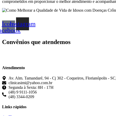
comprometidos em proporcionar o melhor atendimento e acompanhament
Icon-
Instagram
acebook
Convênios que atendemos
Atendimento
Av. Alm. Tamandaré, 94 - Cj 302 - Coqueiros, Florianópolis - S
clinicasimi@yahoo.com.br
Segunda à Sexta: 8H - 17H
(48) 9 9111-1056
(48) 3344-0209
Links rápidos