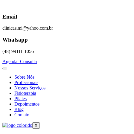
Skip
to
content
Email
clinicasimi@yahoo.com.br
Whatsapp
(48) 99111-1056
Agendar Consulta
Sobre Nós
Profissionais
Nossos Serviços
Fisioterapia
Pilates
Depoimentos
Blog
Contato
X