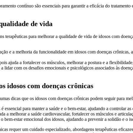
ento contínuo são essenciais para garantir a eficácia do tratamento e 
qualidade de vida
ens terapêuticas para melhorar a qualidade de vida de idosos com doen
tação e a melhoria da funcionalidade em idosos com doenças crônicas, a
ois ajuda a fortalecer os músculos, melhorar a postura e a flexibilidade
s a lidar com os desafios emocionais e psicológicos associados às doe
os idosos com doenças crônicas
gumas dicas que os idosos com doenças crônicas podem seguir para melh
 é essencial para manter a saúde e o bem-estar, ajudando a controlar as
juda a melhorar a saúde cardiovascular, fortalecer os músculos e articul
a o bem-estar emocional dos idosos, ajudando a prevenir a solidão e o 
cas requer um cuidado especializado, abordagens terapêuticas eficazes