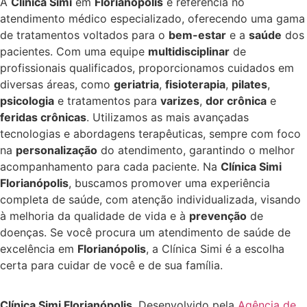
A
Clínica Simi
em
Florianópolis
é referência no
atendimento médico especializado, oferecendo uma gama
de tratamentos voltados para o
bem-estar
e a
saúde
dos
pacientes. Com uma equipe
multidisciplinar
de
profissionais qualificados, proporcionamos cuidados em
diversas áreas, como
geriatria
,
fisioterapia
,
pilates
,
psicologia
e tratamentos para
varizes
,
dor crônica
e
feridas crônicas
. Utilizamos as mais avançadas
tecnologias e abordagens terapêuticas, sempre com foco
na
personalização
do atendimento, garantindo o melhor
acompanhamento para cada paciente. Na
Clínica Simi
Florianópolis
, buscamos promover uma experiência
completa de saúde, com atenção individualizada, visando
à melhoria da qualidade de vida e à
prevenção
de
doenças. Se você procura um atendimento de saúde de
excelência em
Florianópolis
, a Clínica Simi é a escolha
certa para cuidar de você e de sua família.
Clínica Simi Florianópolis
. Desenvolvido pela
Agência de