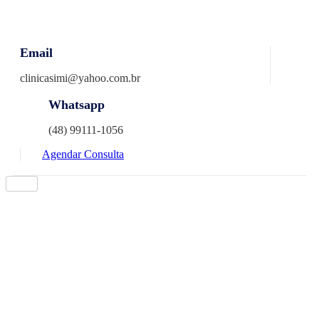
Skip
to
content
Email
clinicasimi@yahoo.com.br
Whatsapp
(48) 99111-1056
Agendar Consulta