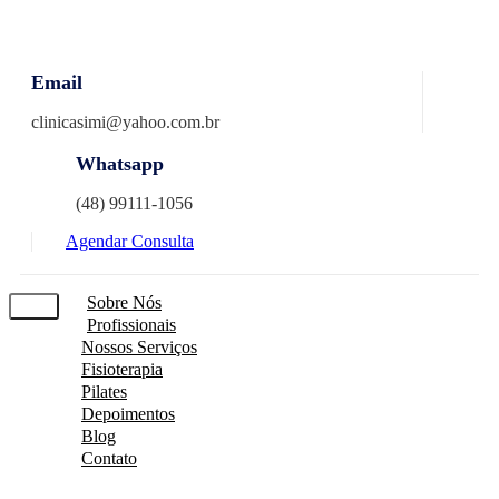
Skip
to
content
Email
clinicasimi@yahoo.com.br
Whatsapp
(48) 99111-1056
Agendar Consulta
Sobre Nós
Profissionais
Nossos Serviços
Fisioterapia
Pilates
Depoimentos
Blog
Contato