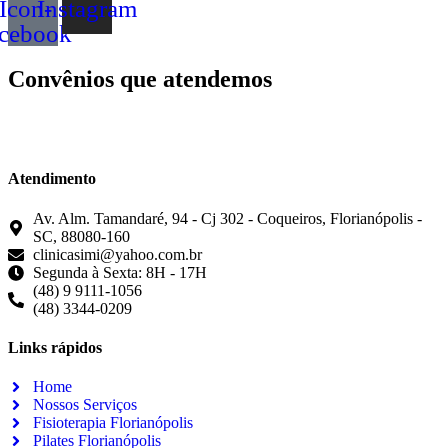
Icon-
Instagram
acebook
Convênios que atendemos
Atendimento
Av. Alm. Tamandaré, 94 - Cj 302 - Coqueiros, Florianópolis -
SC, 88080-160
clinicasimi@yahoo.com.br
Segunda à Sexta: 8H - 17H
(48) 9 9111-1056
(48) 3344-0209
Links rápidos
Home
Nossos Serviços
Fisioterapia Florianópolis
Pilates Florianópolis