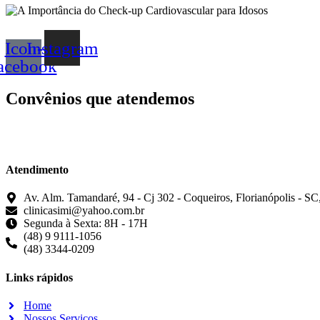
Icon-
Instagram
acebook
Convênios que atendemos
Atendimento
Av. Alm. Tamandaré, 94 - Cj 302 - Coqueiros, Florianópolis - S
clinicasimi@yahoo.com.br
Segunda à Sexta: 8H - 17H
(48) 9 9111-1056
(48) 3344-0209
Links rápidos
Home
Nossos Serviços