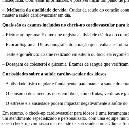
inadequada. Com essas informações, é possível traçar um plano de pr
4.
Melhoria da qualidade de vida
: Cuidar da saúde do coração con
manter a saúde cardiovascular em dia.
Quais são os exames incluídos no check-up cardiovascular para i
– Eletrocardiograma: Exame que registra a atividade elétrica do coração
– Ecocardiograma: Ultrassonografia do coração que avalia a estrutura
– Teste ergométrico: Exame realizado em esteira ou bicicleta ergométri
– Dosagem de colesterol e glicemia: Exames de sangue que verificam os
Curiosidades sobre a saúde cardiovascular dos idosos
– A atividade física regular é fundamental para manter a saúde do cor
– O consumo de alimentos ricos em fibras, como frutas, verduras e grão
– O estresse e a ansiedade podem impactar negativamente a saúde do c
Em resumo, o check-up cardiovascular para idosos é uma ferramenta f
um atendimento especializado e personalizado, com uma equipe multidis
o seu check-up cardiovascular e cuide da sua saúde com a Clínica Sim