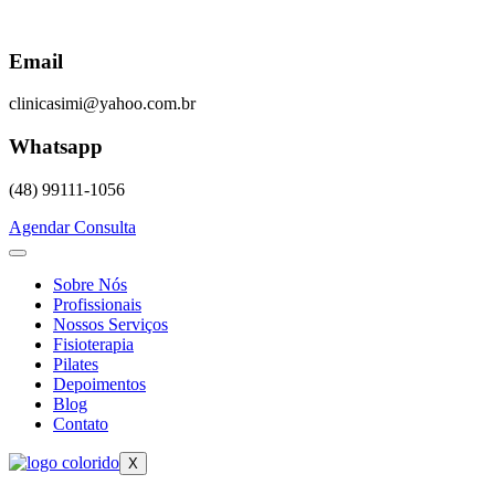
Skip
to
content
Email
clinicasimi@yahoo.com.br
Whatsapp
(48) 99111-1056
Agendar Consulta
Sobre Nós
Profissionais
Nossos Serviços
Fisioterapia
Pilates
Depoimentos
Blog
Contato
X