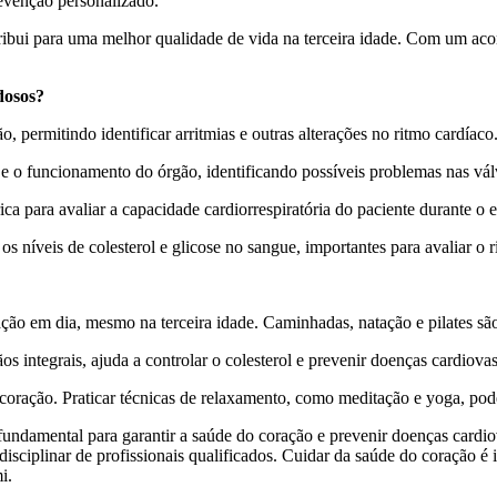
evenção personalizado.
tribui para uma melhor qualidade de vida na terceira idade. Com um a
dosos?
, permitindo identificar arritmias e outras alterações no ritmo cardíaco
 e o funcionamento do órgão, identificando possíveis problemas nas vál
ca para avaliar a capacidade cardiorrespiratória do paciente durante o e
 níveis de colesterol e glicose no sangue, importantes para avaliar o r
ação em dia, mesmo na terceira idade. Caminhadas, natação e pilates sã
s integrais, ajuda a controlar o colesterol e prevenir doenças cardiovas
oração. Praticar técnicas de relaxamento, como meditação e yoga, pode
undamental para garantir a saúde do coração e prevenir doenças cardio
ciplinar de profissionais qualificados. Cuidar da saúde do coração é i
i.