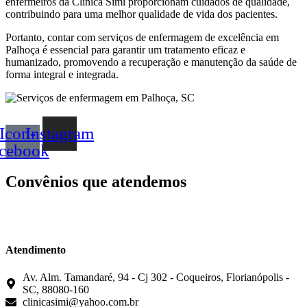
enfermeiros da Clínica Simi proporcionam cuidados de qualidade,
contribuindo para uma melhor qualidade de vida dos pacientes.
Portanto, contar com serviços de enfermagem de excelência em
Palhoça é essencial para garantir um tratamento eficaz e
humanizado, promovendo a recuperação e manutenção da saúde de
forma integral e integrada.
Icon-
Instagram
acebook
Convênios que atendemos
Atendimento
Av. Alm. Tamandaré, 94 - Cj 302 - Coqueiros, Florianópolis -
SC, 88080-160
clinicasimi@yahoo.com.br