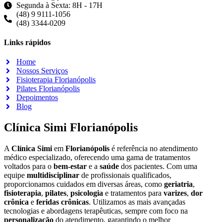
Segunda à Sexta: 8H - 17H
(48) 9 9111-1056
(48) 3344-0209
Links rápidos
Home
Nossos Serviços
Fisioterapia Florianópolis
Pilates Florianópolis
Depoimentos
Blog
Clínica Simi Florianópolis
A
Clínica Simi
em
Florianópolis
é referência no atendimento
médico especializado, oferecendo uma gama de tratamentos
voltados para o
bem-estar
e a
saúde
dos pacientes. Com uma
equipe
multidisciplinar
de profissionais qualificados,
proporcionamos cuidados em diversas áreas, como
geriatria
,
fisioterapia
,
pilates
,
psicologia
e tratamentos para
varizes
,
dor
crônica
e
feridas crônicas
. Utilizamos as mais avançadas
tecnologias e abordagens terapêuticas, sempre com foco na
personalização
do atendimento, garantindo o melhor